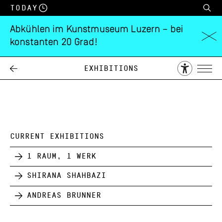
Today
Abkühlen im Kunstmuseum Luzern – bei
konstanten 20 Grad!
Louis Amann
Exhibitions
11.12.
15.01.
1960
1961
CURRENT EXHIBITIONS
1 Raum, 1 Werk
Shirana Shahbazi
Andreas Brunner