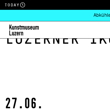
Today
Abkühle
Luzerner Ik
27.06.