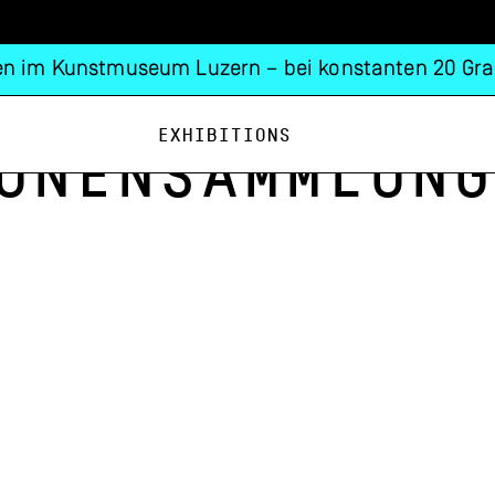
n im Kunstmuseum Luzern – bei konstanten 20 Gra
Exhibitions
onensammlung