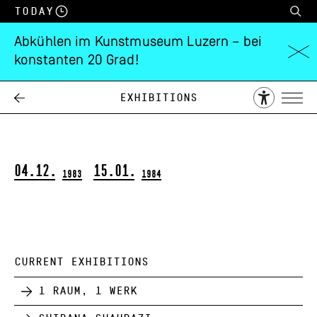
Today
Abkühlen im Kunstmuseum Luzern – bei
konstanten 20 Grad!
Kabinettausstellung
Maria-Luisa Wiget
Exhibitions
04.12.
15.01.
1983
1984
CURRENT EXHIBITIONS
1 Raum, 1 Werk