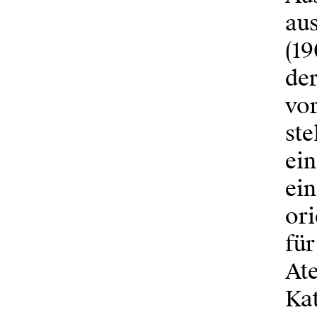
aus
(19
der
vor
ste
ei
ei
ori
für
At
Ka