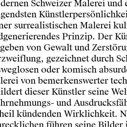
dernen Schweizer Malerei und e
gendsten Künstlerpersönlichkei
ner surrealistischen Malerei kul
dgenerierendes Prinzip. Der Kü
geben von Gewalt und Zerstörun
zweiflung, gezeichnet durch Sc
weglosen oder komisch absurde
lerei von bemerkenswerter tech
ildert dieser Künstler seine We
hrnehmungs- und Ausdrucksfähi
heil kündenden Wirklichkeit. N
recklichen führen seine Bilder 