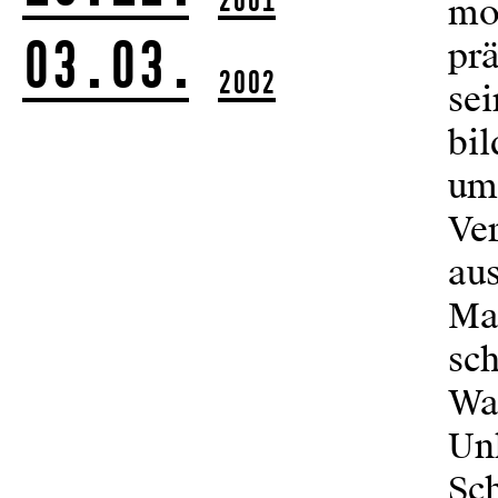
mo
03.03.
prä
2002
sei
bil
um
Ver
aus
Ma
sch
Wa
Un
Sch