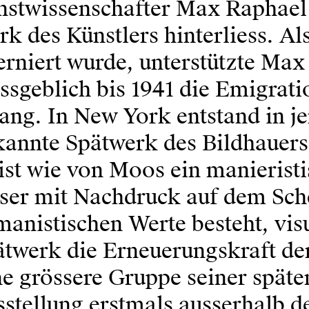
nstwissenschafter Max Raphael 
k des Künstlers hinterliess. Al
erniert wurde, unterstützte Ma
sgeblich bis 1941 die Emigratio
ang. In New York entstand in j
kannte Spätwerk des Bildhauers
ist wie von Moos ein manierist
ser mit Nachdruck auf dem Sche
anistischen Werte besteht, vis
twerk die Erneuerungskraft der
e grössere Gruppe seiner späten
stellung erstmals ausserhalb d