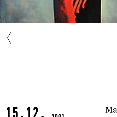
15.12.
Max
2001