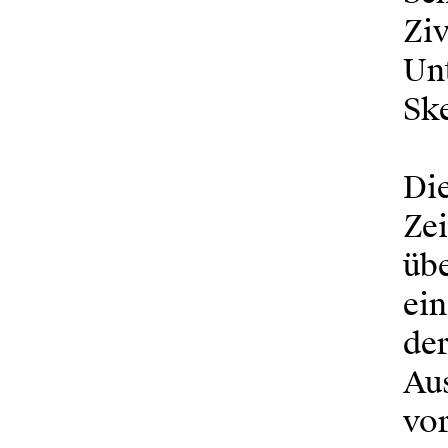
Ziv
Un
Ske
Di
Ze
übe
ein
der
Au
vor