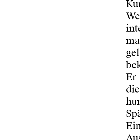
Ku
Wer
int
mas
gel
be
Er 
die
hum
Spä
Ein
Aus