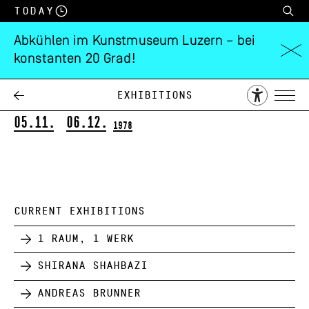
Today
Abkühlen im Kunstmuseum Luzern – bei
konstanten 20 Grad!
Peter Roesch
Im Wind der Welt
Exhibitions
05.11.
06.12.
1978
CURRENT EXHIBITIONS
1 Raum, 1 Werk
Shirana Shahbazi
Andreas Brunner