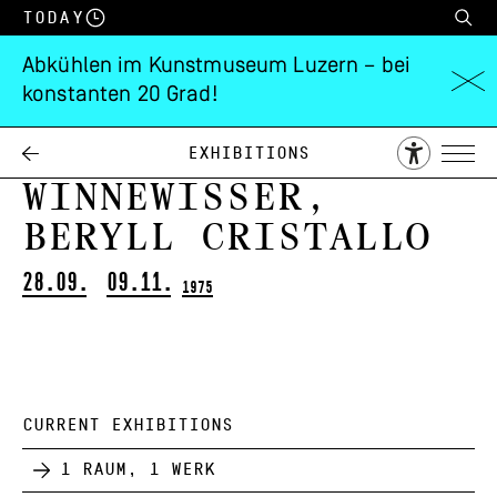
Today
Abkühlen im Kunstmuseum Luzern – bei
konstanten 20 Grad!
Theo Kneubühler,
Aldo Walker, Rolf
Exhibitions
Winnewisser,
Beryll Cristallo
28.09.
09.11.
1975
CURRENT EXHIBITIONS
1 Raum, 1 Werk