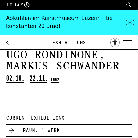
Today
Abkühlen im Kunstmuseum Luzern – bei
konstanten 20 Grad!
Urs Fischer,
Claudia Di Gallo,
Exhibitions
Ugo Rondinone,
Markus Schwander
02.10.
22.11.
1992
CURRENT EXHIBITIONS
1 Raum, 1 Werk