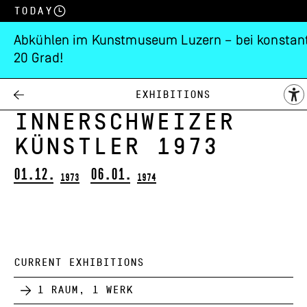
Today
Abkühlen im Kunstmuseum Luzern – bei konstan
20 Grad!
Weihnachtsausstell
der
Exhibitions
Innerschweizer
Künstler 1973
01.12.
06.01.
1973
1974
CURRENT EXHIBITIONS
1 Raum, 1 Werk