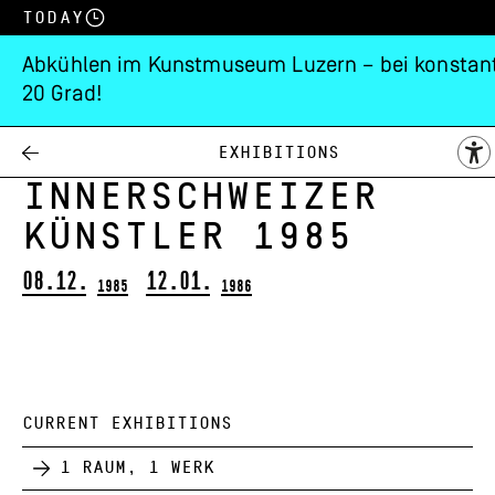
Today
Abkühlen im Kunstmuseum Luzern – bei konstan
20 Grad!
Weihnachtsausstell
der
Exhibitions
Innerschweizer
Künstler 1985
08.12.
12.01.
1985
1986
CURRENT EXHIBITIONS
1 Raum, 1 Werk