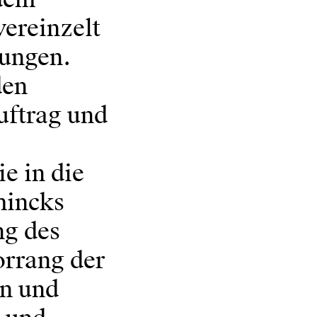
vereinzelt
lungen.
den
uftrag und
e in die
mincks
ng des
orrang der
en und