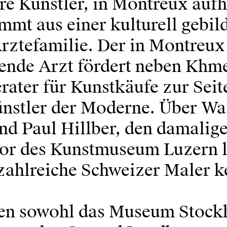
re Künstler, in Montreux aufh
mmt aus einer kulturell gebil
rztefamilie. Der in Montreux
rende Arzt fördert neben Khme
rater für Kunstkäufe zur Seite
ünstler der Moderne. Über Wa
nd Paul Hillber, den damalig
or des Kunstmuseum Luzern l
ahlreiche Schweizer Maler k
en sowohl das Museum Stock