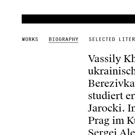
Works
Biography
Selected Liter
Vassily Kh
ukrainisc
Berezivka
studiert 
Jarocki. I
Prag im K
Sergej Al