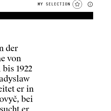
My Selection
n der
he von
bis 1922
ladyslaw
itet er in
ovyč, bei
sucht er