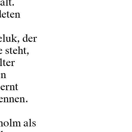
ält.
deten
luk, der
 steht,
lter
en
ernt
ennen.
holm als