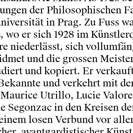
tungen der Philosophischen Fa
niversität in Prag. Zu Fuss w
, wo er sich 1928 im Künstler
e niederlässt, sich vollumfän
idmet und die grossen Meiste
diert und kopiert. Er verkauft
 Bekannte und verkehrt mit de
Maurice Utrillo, Lucie Valor
e Segonzac in den Kreisen de
 einem losen Verbund vor all
her, avantgardistischer Künstl