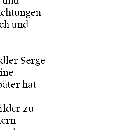
r und
Dichtungen
sch und
ndler Serge
ine
äter hat
ilder zu
lern