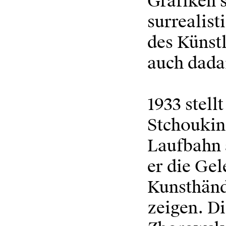
Grafiken s
surrealist
des Künstl
auch dadai
1933 stell
Stchoukine
Laufbahn 
er die Gel
Kunsthänd
zeigen. D