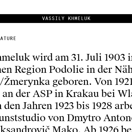
Vassily Khmeluk
ature
meluk wird am 31. Juli 1903 i
hen Region Podolie in der Nä
/Žmerynka geboren. Von 1921 
er an der ASP in Krakau bei W
n den Jahren 1923 bis 1928 arbe
unststudio von Dmytro Anton
eksandrovič Mako. Ab 1926 be