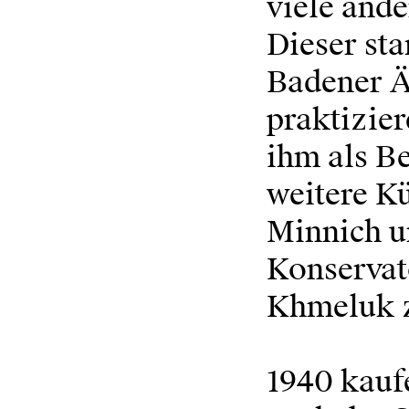
viele ande
Dieser sta
Badener Ä
praktizie
ihm als Be
weitere K
Minnich u
Konservat
Khmeluk z
1940 kauf