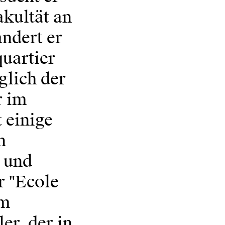
kultät an
andert er
quartier
glich der
r im
 einige
n
e und
r "Ecole
em
er, der in