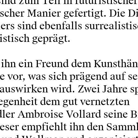
ind zum Teil in futuristische
ischer Manier gefertigt. Die 
ers sind ebenfalls surrealisti
stisch geprägt.
t ihn ein Freund dem Kunsthä
 vor, was sich prägend auf se
auswirken wird. Zwei Jahre sp
egenheit dem gut vernetzten
ler Ambroise Vollard seine B
ieser empfiehlt ihn den Samm