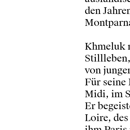
den Jahre
Montparna
Khmeluk m
Stillleben
von junge
Für seine 
Midi, im S
Er begeist
Loire, des
ihm Paris