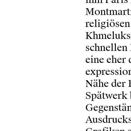
Montmartre
religiöse
Khmeluks 
schnellen
eine eher 
expression
Nähe der 
Spätwerk 
Gegenstän
Ausdrucks