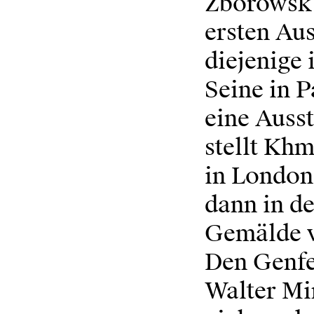
Zborowsk 
ersten Au
diejenige
Seine in P
eine Ausst
stellt Khm
in London 
dann in d
Gemälde v
Den Genfe
Walter Mi