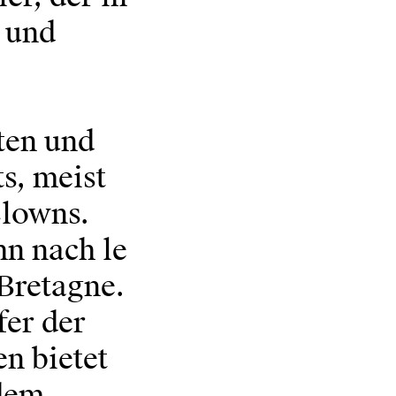
 und
ten und
s, meist
Clowns.
hn nach le
 Bretagne.
fer der
en bietet
 dem