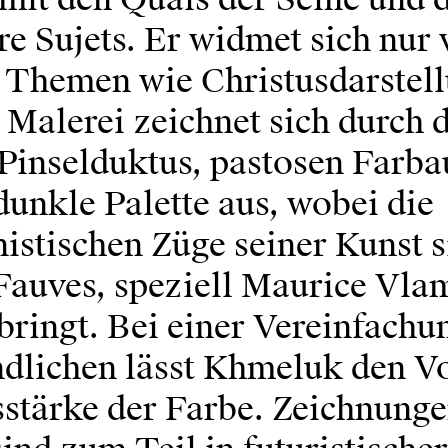
 Sujets. Er widmet sich nur 
n Themen wie Christusdarstel
Malerei zeichnet sich durch 
 Pinselduktus, pastosen Farba
dunkle Palette aus, wobei die
istischen Züge seiner Kunst si
Fauves, speziell Maurice Vla
bringt. Bei einer Vereinfachu
dlichen lässt Khmeluk den V
stärke der Farbe. Zeichnung