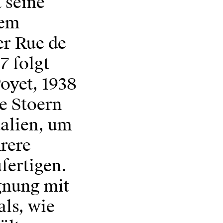
 seine
lem
er Rue de
7 folgt
Poyet, 1938
ie Stoern
talien, um
rere
fertigen.
gnung mit
ls, wie