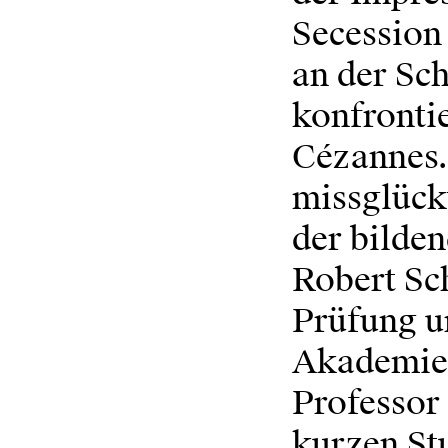
Secession 
an der Sch
konfronti
Cézannes. 
missglück
der bilde
Robert Sch
Prüfung u
Akademie 
Professor
kurzen Stu