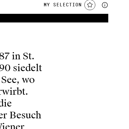
My Selection
7 in St.
90 siedelt
 See, wo
rwirbt.
die
er Besuch
Wiener