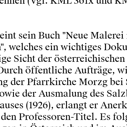
ennen (Vgl. KML 361x und K
eint sein Buch "Neue Malerei 
h", welches ein wichtiges Dok
ge Sicht der österreichischen
 Durch öffentliche Aufträge, w
ng der Pfarrkirche Morzg bei
 sowie der Ausmalung des Sal
auses (1926), erlangt er Ane
den Professoren-Titel. Es fo