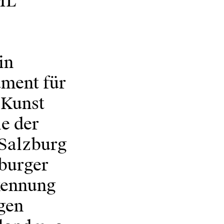
ML
in
ument für
 Kunst
ie der
 Salzburg
zburger
rkennung
lgen