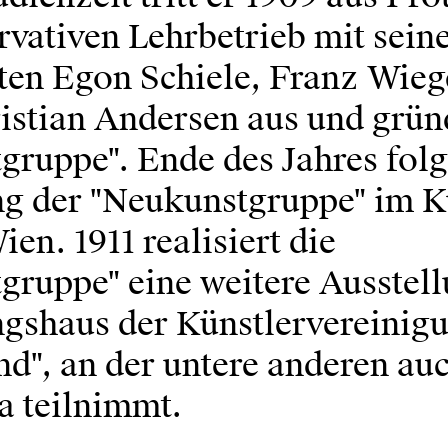
rvativen Lehrbetrieb mit sein
ten Egon Schiele, Franz Wieg
istian Andersen aus und grün
ruppe". Ende des Jahres folgt
ng der "Neukunstgruppe" im K
ien. 1911 realisiert die
gruppe" eine weitere Ausstel
ngshaus der Künstlervereinig
d", an der untere anderen au
 teilnimmt.