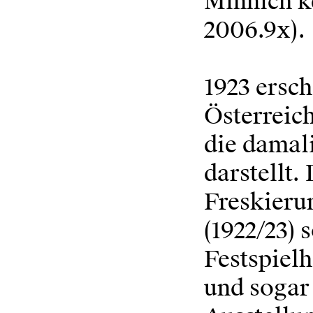
Minnich k
2006.9x).
1923 ersch
Österreic
die damali
darstellt.
Freskieru
(1922/23)
Festspielh
und sogar 