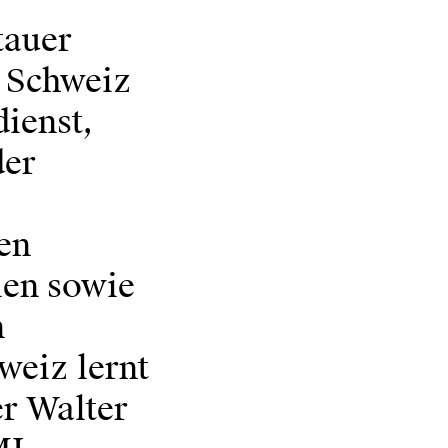
tauer
e Schweiz
ienst,
der
en
ien sowie
n
weiz lernt
r Walter