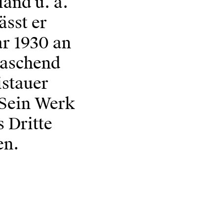
and u. a.
ässt er
ar 1930 an
raschend
istauer
 Sein Werk
 Dritte
en.