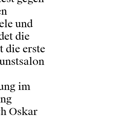
en
ele und
det die
 die erste
unstsalon
lung im
ung
ch Oskar