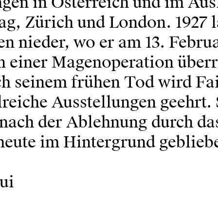
gen in Österreich und im Ausl
g, Zürich und London. 1927 l
en nieder, wo er am 13. Febru
n einer Magenoperation über
ch seinem frühen Tod wird Fa
lreiche Ausstellungen geehrt.
 nach der Ablehnung durch das
 heute im Hintergrund geblieb
ui