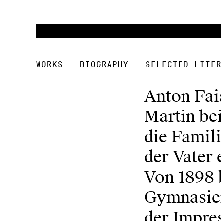
Works
Biography
Selected Liter
Anton Fais
Martin bei
die Famil
der Vater 
Von 1898 b
Gymnasien
der Impre