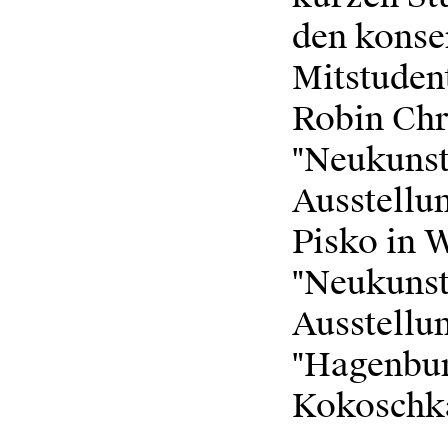
den konse
Mitstuden
Robin Chr
"Neukunstg
Ausstellu
Pisko in W
"Neukunst
Ausstellu
"Hagenbun
Kokoschka