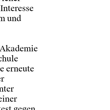
 Interesse
um und
e Akademie
chule
ne erneute
er
nter
einer
test gegen