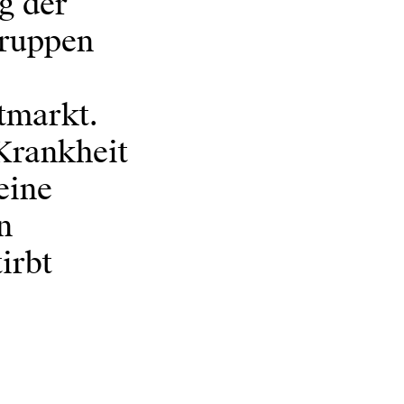
g der
Truppen
tmarkt.
 Krankheit
eine
n
irbt