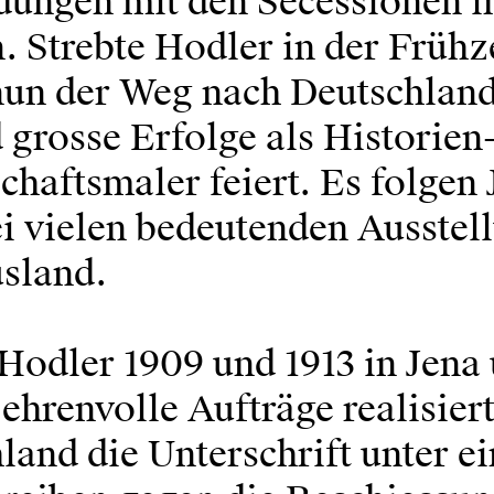
dungen mit den Secessionen i
. Strebte Hodler in der Frühz
 nun der Weg nach Deutschlan
 grosse Erfolge als Historien
haftsmaler feiert. Es folgen 
ei vielen bedeutenden Ausstel
usland.
odler 1909 und 1913 in Jena
hrenvolle Aufträge realisier
land die Unterschrift unter ei