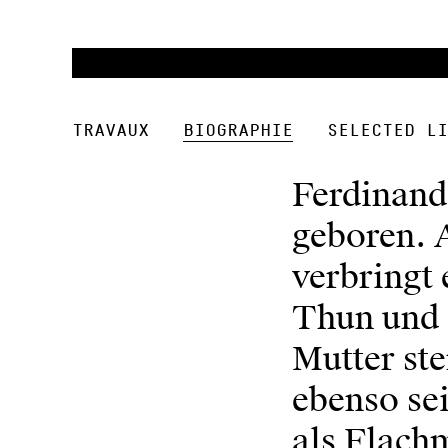
Travaux
Biographie
Selected Li
Ferdinand
geboren. 
verbringt 
Thun und S
Mutter st
ebenso se
als Flachm