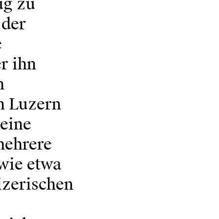
ug zu
 der
e
r ihn
n
in Luzern
eine
mehrere
wie etwa
izerischen