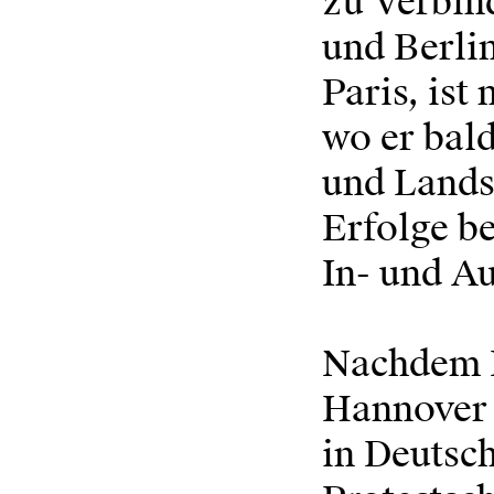
zu Verbin
und Berlin
Paris, ist
wo er bald
und Landsc
Erfolge b
In- und A
Nachdem H
Hannover e
in Deutsch