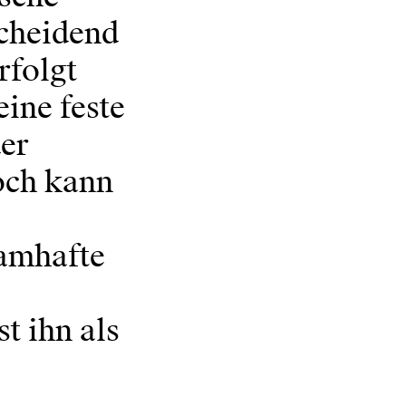
scheidend
rfolgt
eine feste
der
och kann
amhafte
t ihn als