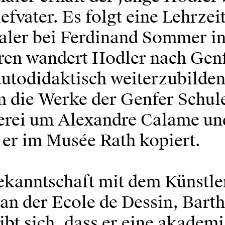
efvater. Es folgt eine Lehrzeit
ler bei Ferdinand Sommer i
hren wandert Hodler nach Gen
autodidaktisch weiterzubilden
m die Werke der Genfer Schul
rei um Alexandre Calame un
 er im Musée Rath kopiert.
ekanntschaft mit dem Künstle
 an der Ecole de Dessin, Bart
bt sich, dass er eine akadem