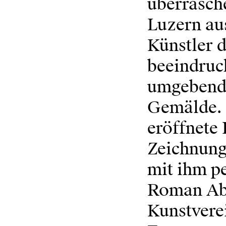
überrasch
Luzern au
Künstler d
beeindruc
umgebende
Gemälde. H
eröffnete
Zeichnung
mit ihm p
Roman Abt
Kunstvere