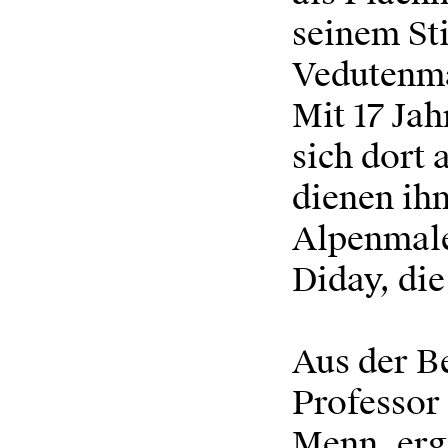
seinem Sti
Vedutenma
Mit 17 Ja
sich dort 
dienen ih
Alpenmale
Diday, die
Aus der B
Professor
Menn, ergi