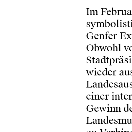
Im Februa
symbolist
Genfer Ex
Obwohl von
Stadtpräs
wieder aus
Landesaus
einer inte
Gewinn de
Landesmus