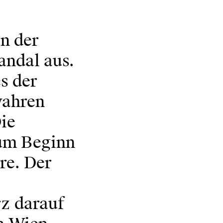
n der
andal aus.
s der
wahren
Die
zum Beginn
re. Der
z darauf