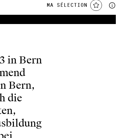
Ma sélection
3 in Bern
mmend
in Bern,
h die
ten,
usbildung
bei