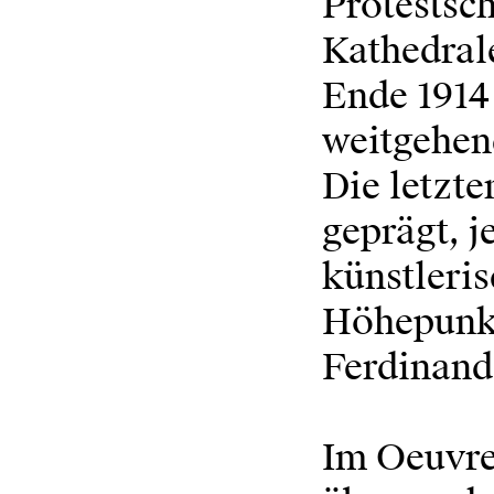
Protestsc
Kathedral
Ende 1914
weitgehen
Die letzte
geprägt, j
künstleri
Höhepunkt
Ferdinand
Im Oeuvre