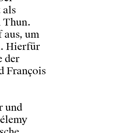
 als
n Thun.
f aus, um
. Hierfür
e der
d François
r und
hélemy
ische