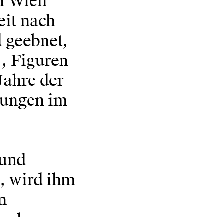
n Wien
eit nach
d geebnet,
-, Figuren
Jahre der
lungen im
 und
t, wird ihm
n