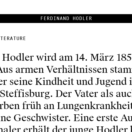
Ferdinand Hodler
terature
 Hodler wird am 14. März 185
Aus armen Verhältnissen sta
er seine Kindheit und Jugend 
teffisburg. Der Vater als auc
erben früh an Lungenkrankhei
ine Geschwister. Eine erste A
aler erhält der junge Hodler 