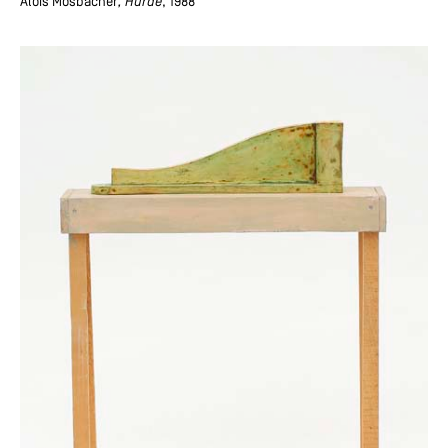
Alois Mosbacher
, Hürde
, 1988