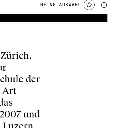
Meine Auswahl
 Zürich.
ur
schule der
 Art
das
 2007 und
 Luzern