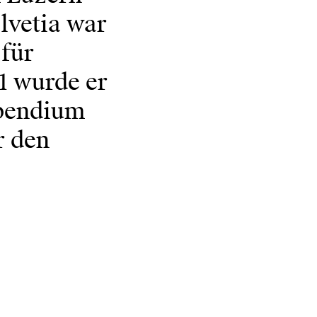
lvetia war
 für
1 wurde er
ipendium
r den