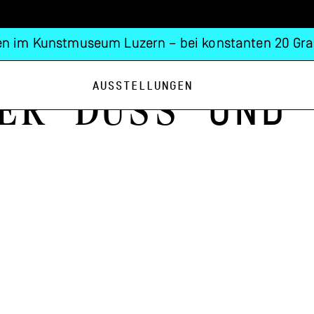
n im Kunstmuseum Luzern – bei konstanten 20 Gra
Ausstellungen
er Duss
unD