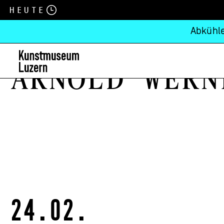
Heute
Abkühle
Arnold Wern
24.02.