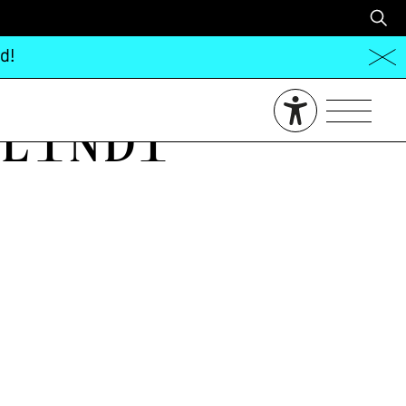
d!
Lindi