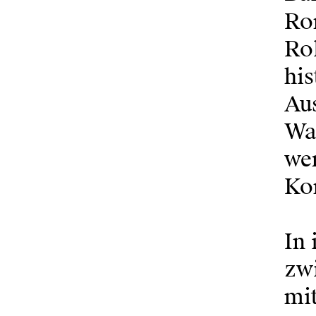
Ro
Rol
his
Au
Wal
wer
Kon
In 
zw
mit