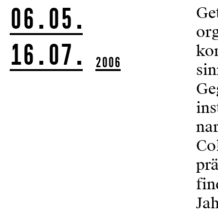
06.05.
Ge
org
16.07.
kon
2006
sin
Ge
ins
nar
Co
prä
fin
Jah