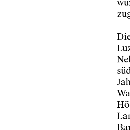
wur
zu
Di
Luz
Neb
süd
Ja
Wal
Höh
La
Ba