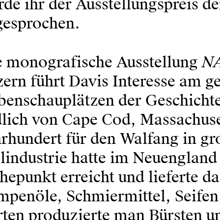
de ihr der Ausstellungspreis de
gesprochen.
N
e monografische Ausstellung
ern führt Davis Interesse am 
enschauplätzen der Geschichte 
lich von Cape Cod, Massachusett
hrhundert für den Walfang in g
industrie hatte im Neuengland 
epunkt erreicht und lieferte d
mpenöle, Schmiermittel, Seifen
rten produzierte man Bürsten u