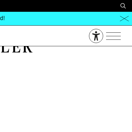
d!
ler