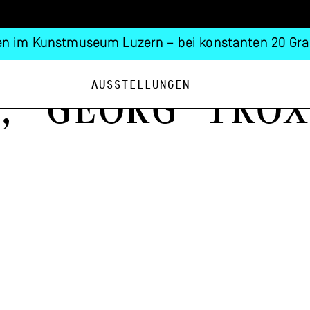
n im Kunstmuseum Luzern – bei konstanten 20 Gra
Ausstellungen
, Georg Trox