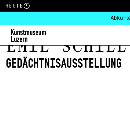
Heute
Abkühle
Emil Schill
Gedächtnisausstellung