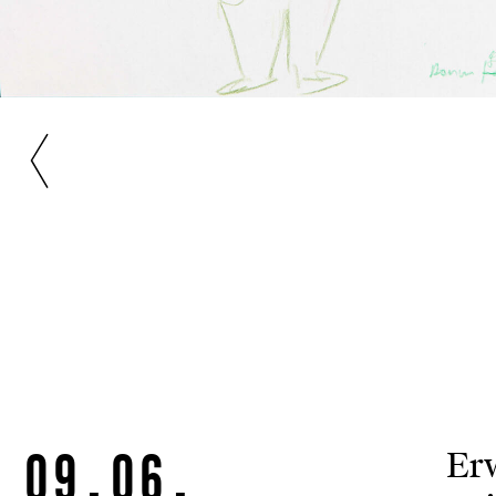
09.06.
Erw