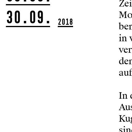
Zei
30.09.
Mo
2018
ber
in
ver
de
au
In 
Aus
Kug
si