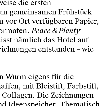
eise die ersten
zum gemeinsamen Frühstück
em vor Ort verfügbaren Papier,
Peace & Plenty
Formaten.
eisst nämlich das Hotel auf
ichnungen entstanden – wie
in Wurm eigens für die
ffen, mit Bleistift, Farbstift,
r Collagen. Die Zeichnungen
nd Ideenspeicher. Thematisch