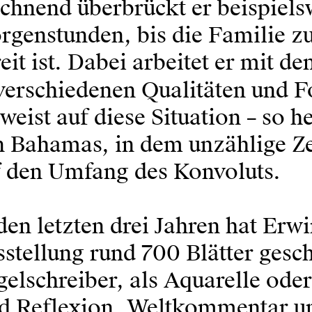
chnend überbrückt er beispielsw
rgenstunden, bis die Familie 
eit ist. Dabei arbeitet er mit d
 verschiedenen Qualitäten und 
weist auf diese Situation – so h
n Bahamas, in dem unzählige Ze
f den Umfang des Konvoluts.
den letzten drei Jahren hat Erw
stellung rund 700 Blätter gescha
elschreiber, als Aquarelle ode
nd Reflexion, Weltkommentar u