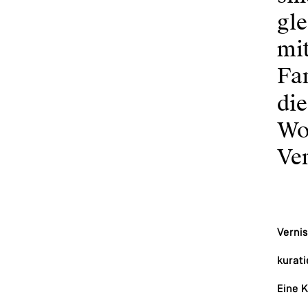
gl
mit
Fam
di
Wo
Ven
Vernis
kurati
Eine 