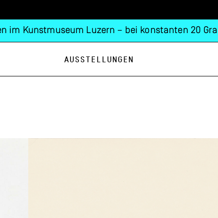
n im Kunstmuseum Luzern – bei konstanten 20 Gra
Ausstellungen