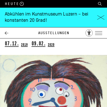
Heute
Abkühlen im Kunstmuseum Luzern – bei
konstanten 20 Grad!
Fabian Peake
Ausstellungen
A Swift at the Corner
07.12.
09.02.
2019
2020