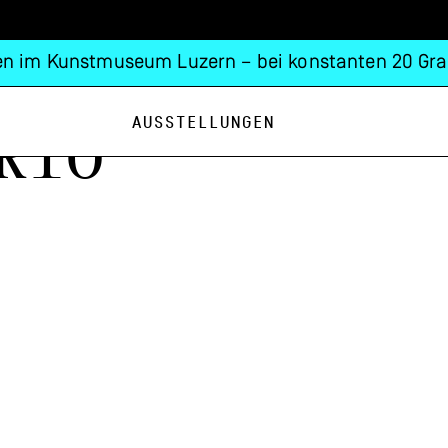
n im Kunstmuseum Luzern – bei konstanten 20 Gra
Ausstellungen
rio