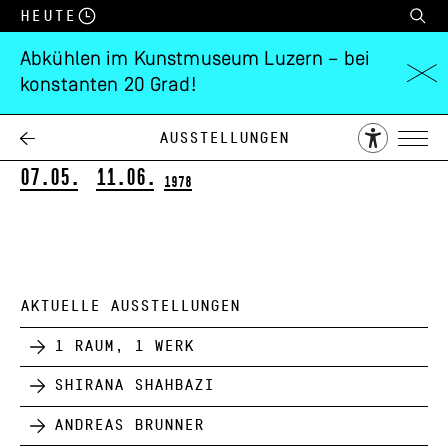
Heute
Abkühlen im Kunstmuseum Luzern – bei
konstanten 20 Grad!
Hannes Vogel
Information zur Präsenz einer Fläche
Ausstellungen
07.05.
11.06.
1978
AKTUELLE AUSSTELLUNGEN
1 Raum, 1 Werk
Shirana Shahbazi
Andreas Brunner