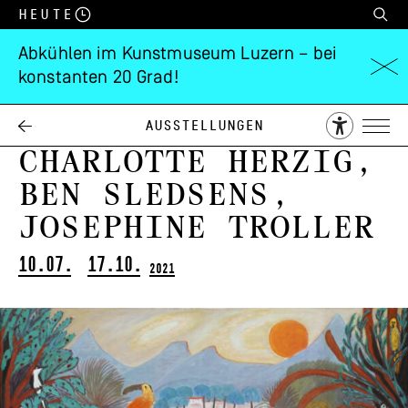
Heute
Abkühlen im Kunstmuseum Luzern – bei
konstanten 20 Grad!
I like a bigger
garden
Ausstellungen
Charlotte Herzig,
Ben Sledsens,
Josephine Troller
10.07.
17.10.
2021