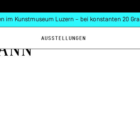
n im Kunstmuseum Luzern – bei konstanten 20 Gra
Ausstellungen
ann