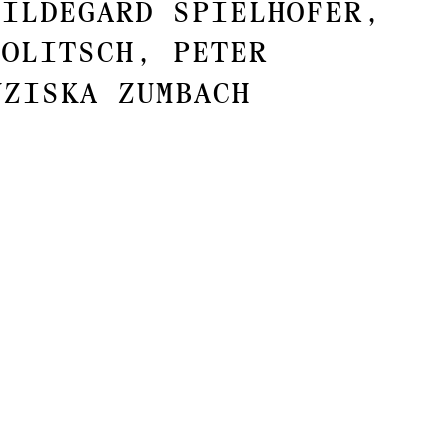
Hildegard Spielhofer,
holitsch, Peter
nziska Zumbach