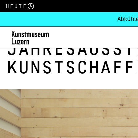
Heute
Abkühle
Jahresausst
Kunstschaff