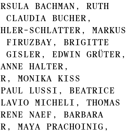
Ursula Bachman, Ruth
, Claudia Bucher,
ühler-Schlatter, Markus
n Firuzbay, Brigitte
é Gisler, Edwin Grüter,
ianne Halter,
er, Monika Kiss
 Paul Lussi, Beatrice
Flavio Micheli, Thomas
Irene Naef, Barbara
er, Maya Prachoinig,