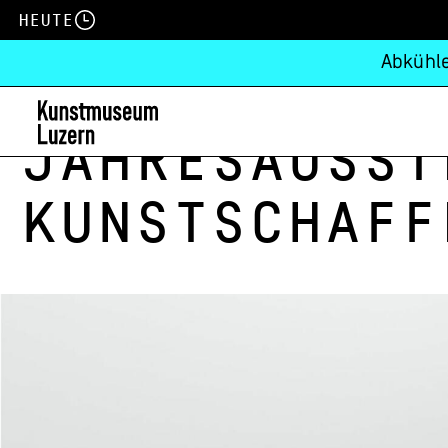
Heute
Abkühle
Jahresausst
Kunstschaff