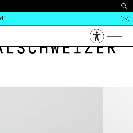
d!
alschweizer