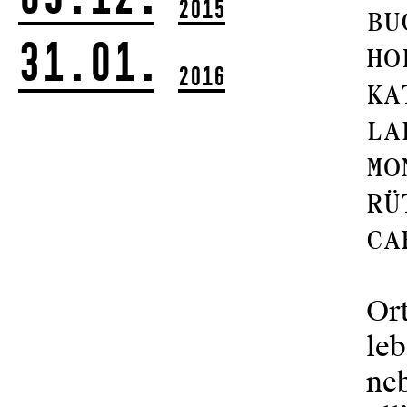
2015
BU
31.01.
HO
2016
KA
LA
MO
RÜ
CA
Or
leb
ne