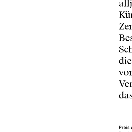
all
Kün
Zen
Bes
Sc
di
vor
Ver
das
Preis