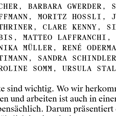
CHER, BARBARA GWERDER, 
FFMANN, MORITZ HOSSLI, 
THRINER, CLARE KENNY, S
BIS, MATTEO LAFFRANCHI,
NIKA
MÜLLER, RENÉ ODERM
TIMANN, SANDRA SCHINDLE
ROLINE SOMM, URSULA STA
te sind wichtig. Wo wir herkom
en und arbeiten ist auch in eine
bensächlich. Darum präsentier