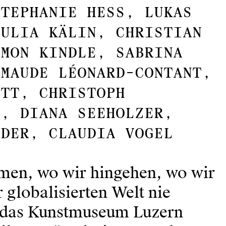
STEPHANIE HESS, LUKAS
JULIA KÄLIN, CHRISTIAN
IMON KINDLE, SABRINA
 MAUDE LÉONARD-CONTANT,
ATT, CHRISTOPH
R, DIANA SEEHOLZER,
LDER, CLAUDIA VOGEL
men, wo wir hingehen, wo wir
r globalisierten Welt nie
t das Kunstmuseum Luzern