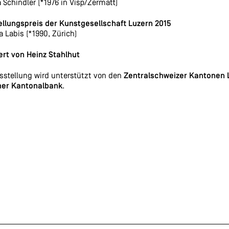
 Schindler (*1976 in Visp/Zermatt)
llungspreis der Kunstgesellschaft Luzern 2015
a Labis (*1990, Zürich)
ert von Heinz Stahlhut
sstellung wird unterstützt von den
Zentralschweizer Kantonen 
ner Kantonalbank
.