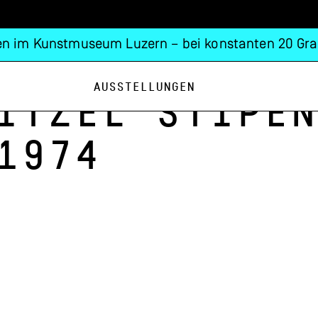
n im Kunstmuseum Luzern – bei konstanten 20 Gra
Ausstellungen
itzel Stipen
1974