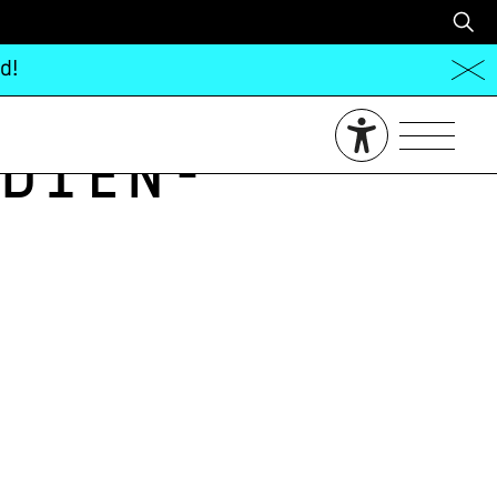
d!
dien-