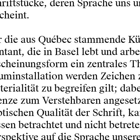
riftstücke, deren Sprache uns u
cheint.
r die aus Québec stammende Kü
tant, die in Basel lebt und arbe
cheinungsform ein zentrales T
minstallation werden Zeichen z
erialität zu begreifen gilt; dabe
enze zum Verstehbaren angesetz
tischen Qualität der Schrift, ka
sen betrachtet und nicht betret
spektive auf die Sprache unser