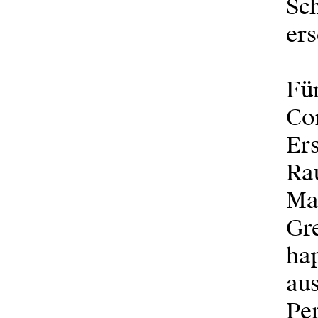
Sch
ers
Fü
Con
Ers
Rau
Mat
Gr
hap
aus
Per