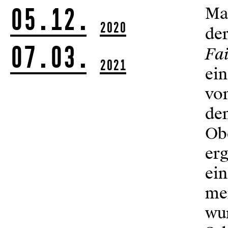
05.12.
Mau
2020
der
07.03.
Fai
2021
ein
von
den
Ob
er
ein
men
wur