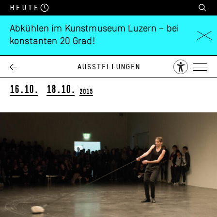
Heute
Abkühlen im Kunstmuseum Luzern – bei
konstanten 20 Grad!
Performancepreis
Schweiz
Ausstellungen
16.10.
18.10.
2015