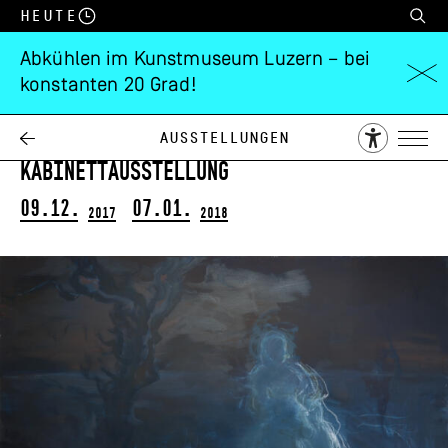
Heute
Abkühlen im Kunstmuseum Luzern – bei
konstanten 20 Grad!
Rebekka Steiger
Sykomore
Ausstellungen
Kabinettausstellung
09.12.
07.01.
2017
2018