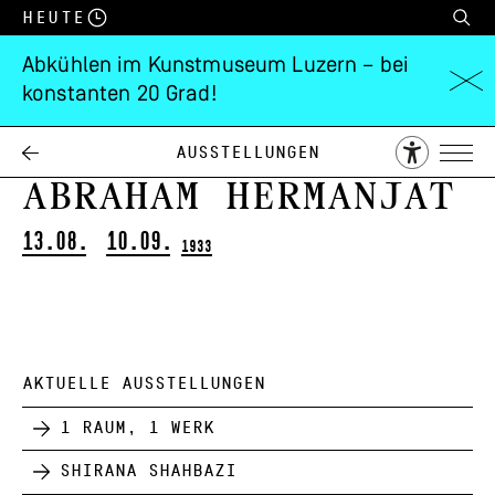
Heute
Abkühlen im Kunstmuseum Luzern – bei
konstanten 20 Grad!
Rodo von
Niederhäusern,
Ausstellungen
Abraham Hermanjat
13.08.
10.09.
1933
AKTUELLE AUSSTELLUNGEN
1 Raum, 1 Werk
Shirana Shahbazi