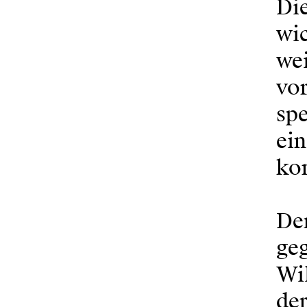
Die
wic
we
vor
sp
ein
ko
Der
geg
Wil
de