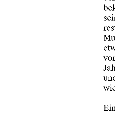
bek
se
re
Mus
et
vor
Ja
und
wic
Ein