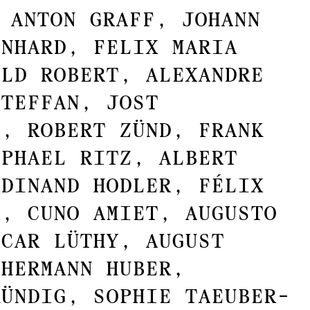
 ANTON GRAFF, JOHANN
INHARD, FELIX MARIA
OLD ROBERT, ALEXANDRE
STEFFAN, JOST
N, ROBERT ZÜND, FRANK
APHAEL RITZ, ALBERT
RDINAND HODLER, FÉLIX
R, CUNO AMIET, AUGUSTO
CAR LÜTHY, AUGUST
 HERMANN HUBER,
KÜNDIG, SOPHIE TAEUBER-