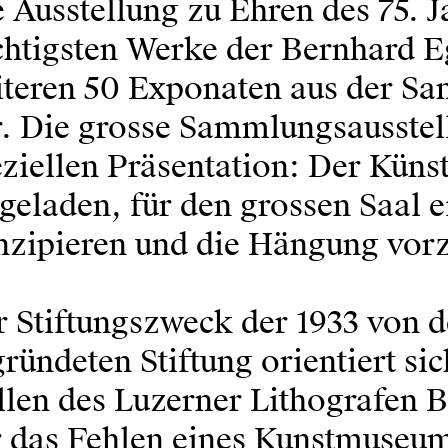
 Ausstellung zu Ehren des 75. Ja
htigsten Werke der Bernhard E
iteren 50 Exponaten aus der 
. Die grosse Sammlungs­ausstel
eziellen Präsentation: Der Kün
geladen, für den grossen Saal 
nzipieren und die Hängung vo
 Stiftungszweck der 1933 von d
ründeten Stiftung orientiert s
len des Luzerner Lithografen B
r das Fehlen eines Kunstmuseum