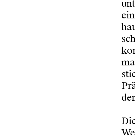
un
ein
hau
sch
ko
ma
st
Prä
der
Die
Wer