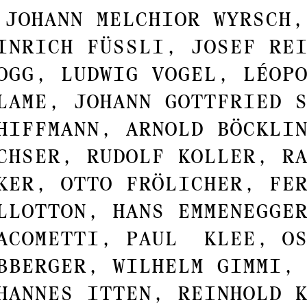
t
JOHANN MELCHIOR WYRSCH,
INRICH FÜSSLI, JOSEF RE
OGG, LUDWIG VOGEL, LÉOP
LAME, JOHANN GOTTFRIED 
HIFFMANN, ARNOLD BÖCKLI
CHSER, RUDOLF KOLLER, R
KER, OTTO FRÖLICHER, FE
LLOTTON, HANS EMMENEGGE
ACOMETTI, PAUL KLEE, OS
BBERGER, WILHELM GIMMI,
HANNES ITTEN, REINHOLD 