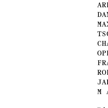
AR
DA
MA
TS
CH
OP
FR
RO
JA
M 