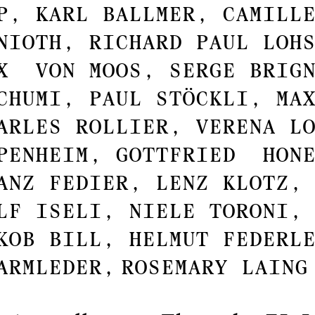
P, KARL BALLMER, CAMILL
NIOTH, RICHARD PAUL LOH
X VON MOOS, SERGE BRIGN
CHUMI, PAUL STÖCKLI, MA
ARLES ROLLIER, VERENA L
PENHEIM, GOTTFRIED HONE
ANZ FEDIER, LENZ KLOTZ,
LF ISELI, NIELE TORONI,
KOB BILL, HELMUT FEDERL
ARMLEDER,
ROSEMARY LAING