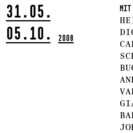
31.05.
mi
HE
05.10.
DI
2008
CA
SC
BU
AN
VA
GI
BA
JO