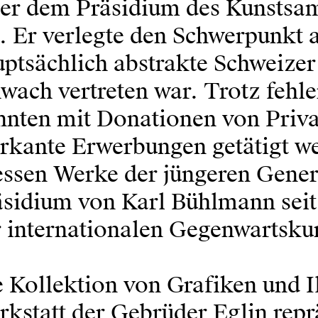
ter dem Präsidium des Kunstsa
. Er verlegte den Schwerpunkt 
ptsächlich abstrakte Schweizer 
wach vertreten war. Trotz fehl
nnten mit Donationen von Priv
rkante Erwerbungen getätigt we
iessen Werke der jüngeren Gene
sidium von Karl Bühlmann seit 
 internationalen Gegenwartsku
 Kollektion von Grafiken und Il
kstatt der Gebrüder Eglin repr