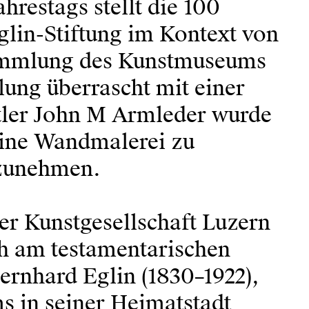
hrestags stellt die 100
glin-Stiftung im Kontext von
Sammlung des Kunstmuseums
lung überrascht mit einer
stler John M Armleder wurde
eine Wandmalerei zu
rzunehmen.
er Kunstgesellschaft Luzern
ich am testamentarischen
ernhard Eglin (1830–1922),
s in seiner Heimatstadt