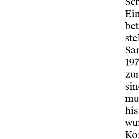
Sch
Ei
bet
ste
Sa
197
zum
sin
mu
his
wur
Ko