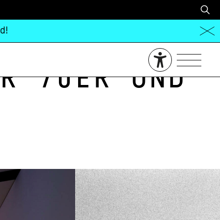
d!
r 70er und