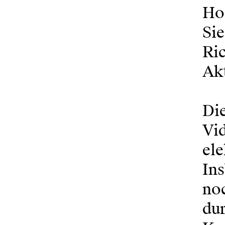
Hoc
Sie
Ric
Akt
Die
Vid
el
Ins
noc
dur