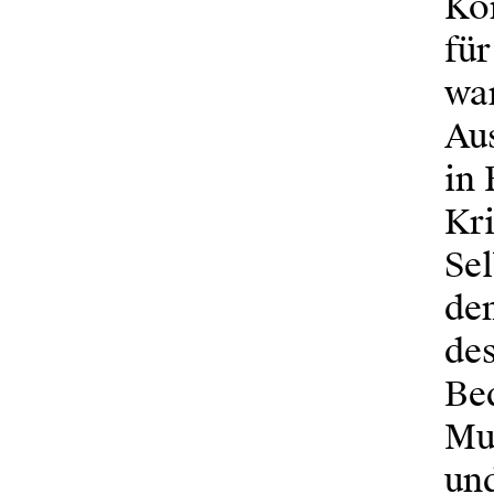
Ko
für
war
Au
in 
Kri
Sel
den
de
Be
Mus
un