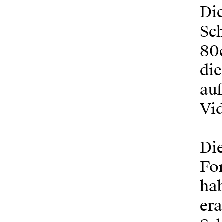
Die
Sch
80e
die
auf
Vi
Di
Fo
ha
era