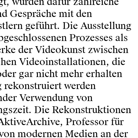
t, wurden dafür zahl­reiche
d Gespräche mit den
tlern geführt. Die Ausstellung
 abgeschlossenen Prozesses als
erke der Videokunst zwischen
hen Video­installationen, die
der gar nicht mehr erhalten
ng rekonstruiert werden
ender Verwendung von
ungszeit. Die Rekonstruktionen
ktive­Archive, Professor für
 von modernen Medien an der