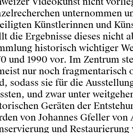
weizer Videokunst nicht vorlieg
nzelrecherchen unternommen un
eiligten Künstlerinnen und Küns
llt die Ergebnisse dieses nicht
mmlung historisch wichtiger W
0 und 1990 vor. Im Zentrum ste
eist nur noch fragmentarisch o
d, sodass sie für die Ausstellu
ssten, und zwar unter weitgeh
tori­schen Geräten der Entsteh
den von Johannes Gfeller von A
nservierung und Restaurierung