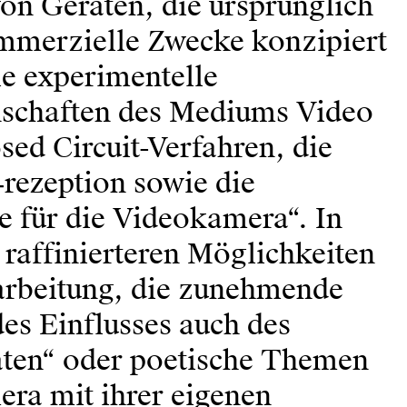
n Geräten, die ursprünglich
kommerzielle Zwecke konzipiert
ie experimentelle
nschaften des Mediums Video
sed Circuit-Verfahren, die
‑rezeption sowie die
e für die Videokamera“. In
 raffinierteren Möglichkeiten
arbeitung, die zunehmen­de
es Einflusses auch des
vaten“ oder poetische Themen
ra mit ihrer eigenen