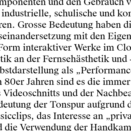
mponenten und den Gebrauch vo
 industrielle, schulische und 
en. Grosse Bedeu­tung haben d
seinandersetzung mit den Eige
Form interaktiver Werke im Clo
tik an der Fernsehästhetik und 
bstdarstellung als „Performanc
 80er Jahren sind es die immer
s Videoschnitts und der Nachbe
deutung der Tonspur aufgrund d
icclips, das Interesse an „pri
d die Verwendung der Handkame