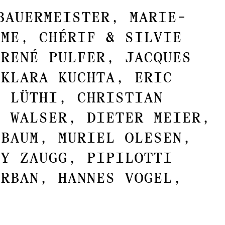
BAUERMEISTER, MARIE-
AME, CHÉRIF & SILVIE
/RENÉ PULFER, JACQUES
 KLARA KUCHTA, ERIC
S LÜTHI, CHRISTIAN
E WALSER, DIETER MEIER,
SBAUM, MURIEL OLESEN,
MY ZAUGG, PIPILOTTI
URBAN, HANNES VOGEL,