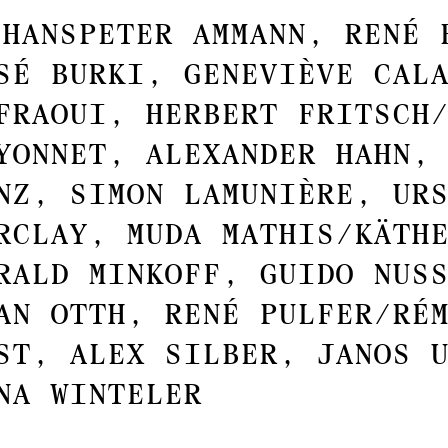
HANSPETER AMMANN, RENÉ 
SÉ BURKI, GENEVIÈVE CAL
FRAOUI, HERBERT FRITSCH
YONNET, ALEXANDER HAHN,
NZ, SIMON LAMUNIÈRE, UR
RCLAY, MUDA MATHIS/KÄTH
RALD MINKOFF, GUIDO NUS
AN OTTH, RENÉ PULFER/RÉ
ST, ALEX SILBER, JANOS 
NA WINTELER