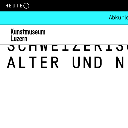
Heute
Abkühle
Schweizeris
alter und n