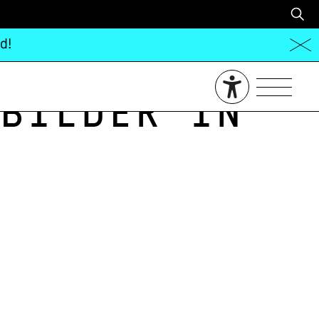
d!
bilder in