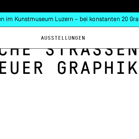
n im Kunstmuseum Luzern – bei konstanten 20 Gra
Ausstellungen
che Strassen
euer Graphik