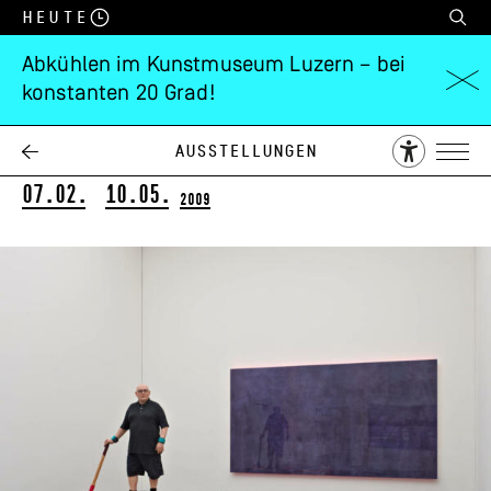
Heute
Abkühlen im Kunstmuseum Luzern – bei
konstanten 20 Grad!
Urs Lüthi
Art is the better life
Ausstellungen
07.02.
10.05.
2009