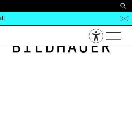
d!
 Bildhauer