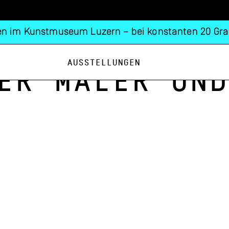
n im Kunstmuseum Luzern – bei konstanten 20 Gra
Ausstellungen
er Maler und