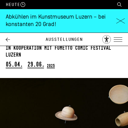
Heute
Abkühlen im Kunstmuseum Luzern – bei
konstanten 20 Grad!
Wiebke Siem
Der Traum der Dinge
Ausstellungen
in Kooperation mit Fumetto Comic Festival
Luzern
05.04.
29.06.
2025