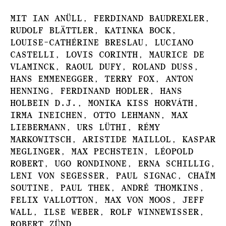
Mit Ian Anüll, Ferdinand Baudrexler,
Rudolf Blättler, Katinka Bock,
Louise-Cathérine Breslau, Luciano
Castelli, Lovis Corinth, Maurice de
Vlaminck, Raoul Dufy, Roland Duss,
Hans Emmenegger, Terry Fox, Anton
Henning, Ferdinand Hodler, Hans
Holbein d.J., Monika Kiss Horváth,
Irma Ineichen, Otto Lehmann, Max
Liebermann, Urs Lüthi, Rémy
Markowitsch, Aristide Maillol, Kaspar
Meglinger, Max Pechstein, Léopold
Robert, Ugo Rondinone, Erna Schillig,
Leni von Segesser, Paul Signac, Chaïm
Soutine, Paul Thek, André Thomkins,
Felix Vallotton, Max von Moos, Jeff
Wall, Ilse Weber, Rolf Winnewisser,
Robert Zünd