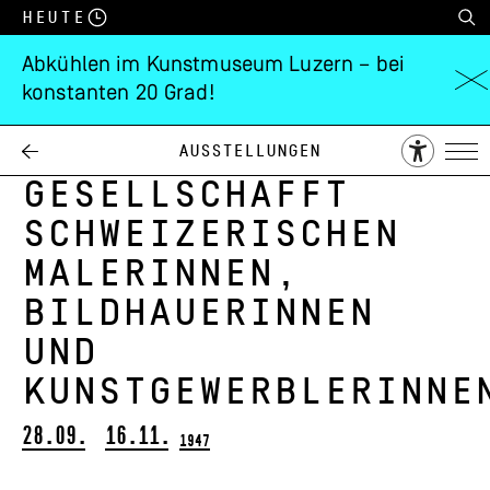
Heute
Abkühlen im Kunstmuseum Luzern – bei
konstanten 20 Grad!
XVIII.
Ausstellung der
Ausstellungen
Gesellschafft
Schweizerischen
Malerinnen,
Bildhauerinnen
und
Kunstgewerblerinne
28.09.
16.11.
1947