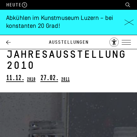
Heute
Abkühlen im Kunstmuseum Luzern – bei
konstanten 20 Grad!
Zentralschweizer
Kunstszenen
Ausstellungen
Jahresausstellung
2010
11.12.
27.02.
2010
2011