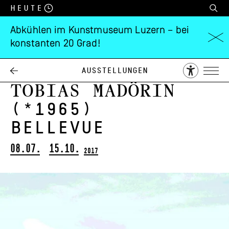
Heute
Abkühlen im Kunstmuseum Luzern – bei
konstanten 20 Grad!
ROBERT ZÜND
(1827–1909)
Ausstellungen
TOBIAS MADÖRIN
(*1965)
BELLEVUE
08.07.
15.10.
2017