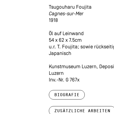
Tsugouharu Foujita
Cagnes-sur-Mer
1918
Öl auf Leinwand
54 x 62 x 7.5cm
u.r. T. Foujita; sowie rückseitig
Japanisch
Kunstmuseum Luzern, Deposi
Luzern
Inv.-Nr. G 767x
Biografie
Zusätzliche Arbeiten