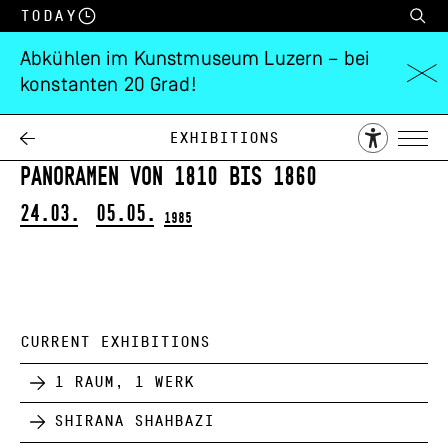
Today
Abkühlen im Kunstmuseum Luzern – bei
konstanten 20 Grad!
David-Alois
und
Franz Schmid
Exhibitions
Panoramen von 1810 bis 1860
24.03.
05.05.
1985
CURRENT EXHIBITIONS
1 Raum, 1 Werk
Shirana Shahbazi