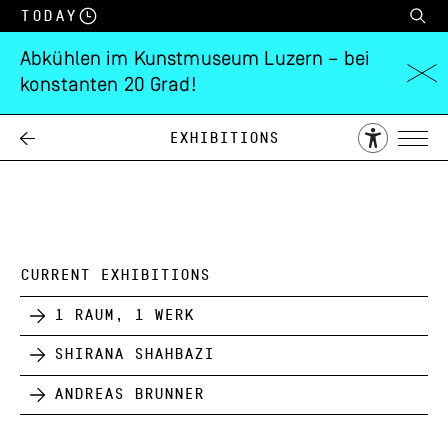
Today
Abkühlen im Kunstmuseum Luzern – bei
konstanten 20 Grad!
Max von Moos
Exhibitions
29.10.
26.11.
1961
CURRENT EXHIBITIONS
1 Raum, 1 Werk
Shirana Shahbazi
Andreas Brunner