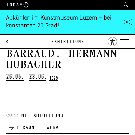
Today
Abkühlen im Kunstmuseum Luzern – bei
konstanten 20 Grad!
Paul Basilius
Barth, Maurice
Exhibitions
Barraud, Hermann
Hubacher
26.05.
23.06.
1929
CURRENT EXHIBITIONS
1 Raum, 1 Werk