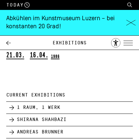
Today
Abkühlen im Kunstmuseum Luzern – bei
konstanten 20 Grad!
Stille Farbräume
Sonderpräsentation der Sammlung
Exhibitions
21.03.
16.04.
1986
CURRENT EXHIBITIONS
1 Raum, 1 Werk
Shirana Shahbazi
Andreas Brunner