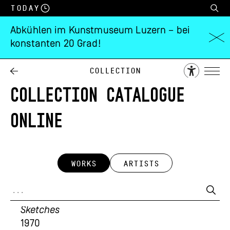
Today
Abkühlen im Kunstmuseum Luzern – bei
konstanten 20 Grad!
Collection
COLLECTION CATALOGUE
ONLINE
WORKS
ARTISTS
David Weiss; Willy Spiller; Urs Lüthi
Sketches
1970