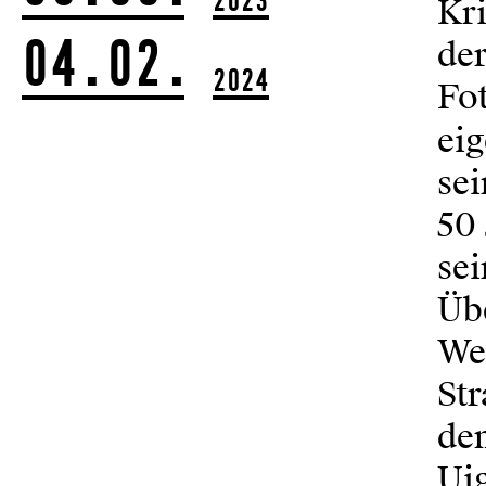
Kri
04.02.
de
2024
Fot
ei
sei
50 
sei
Üb
We
Str
de
Ui