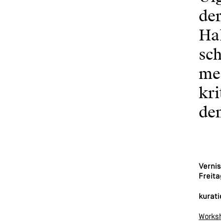
der
Hal
sch
me
kri
de
Verni
Freita
kurat
Works