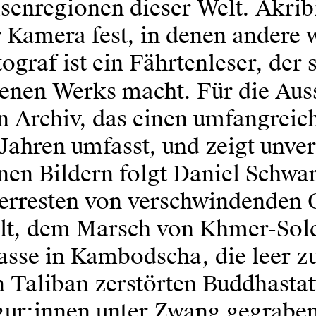
senregionen dieser Welt. Akribi
r Kamera fest, in denen andere
ograf ist ein Fährtenleser, der 
genen Werks macht. Für die Aus
n Archiv, das einen umfangreic
Jahren umfasst, und zeigt unver
nen Bildern folgt Daniel Schwar
erresten von verschwindenden G
lt, dem Marsch von Khmer-Sold
asse in Kambodscha, die leer z
n Taliban zerstörten Buddhasta
gur:innen unter Zwang gegrabe