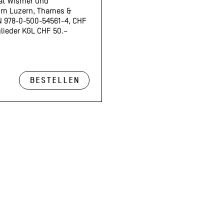
eat Wismer und
m Luzern, Thames &
N 978-0-500-54561-4, CHF
glieder KGL CHF 50.–
Bestellen