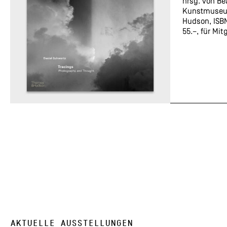
hrsg. von B
Kunstmu­seu
Hudson, ISB
55.–, für Mit
AKTUELLE AUSSTELLUNGEN