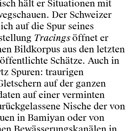
sch hält er Situationen mit
 wegschauen. Der Schweizer
sich auf die Spur seines
Tracings
stellung
öffnet er
hen Bildkorpus aus den letzten
öffentlichte Schätze. Auch in
tz Spuren: traurigen
letschern auf der ganzen
aten auf einer verminten
urückgelassene Nische der von
tuen in Bamiyan oder von
nen Bewässerungskanälen in