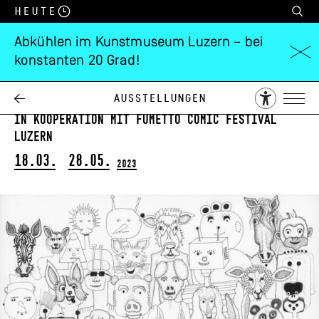
Heute
Abkühlen im Kunstmuseum Luzern – bei
konstanten 20 Grad!
Jakup Ferri
we, we or me
Ausstellungen
in Kooperation mit Fumetto Comic Festival
Luzern
18.03.
28.05.
2023