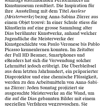
sonntags stattfindenden Performances im
Kunstmuseum resultiert. Die In­spi­ration für
ihre Ausstellung mit dem Titel
Auslese
(Meisterwerke)
bezog Anna-Sabina Zürrer aus
einem Objet trouvé: In einer Schule stiess die
Künst­­­lerin auf eine grosse Sammlung alter
Dias berühmter Kunstwerke, anhand welcher
Ju­gend­liche die Meisterwerke der
Kunstgeschichte von Paulo Veronese bis Pablo
Picasso kennenlernen konnten. Im Zeit­alter
der Full HD Beamer, Smartphones und
eReaders hat sich die Verwendung solcher
Lehr­mittel jedoch erübrigt. Die Überbleibsel
aus dem letzten Jahrhundert, ein präparierter
Diaprojektor und eine chemische Flüssigkeit,
werden zu den Arbeits­mitteln von Anna-Sa­bi­
na Zürrer: Jeden Sonntag projiziert sie
ausgesuchte Meisterwerke an die Wand, um
die auf die Dias gebannten Bilder mit einem
speziellen Verfahren wegzuwaschen. Sie