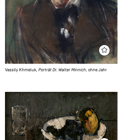
Vassily Khmeluk
, Porträt Dr. Walter Minnich
, ohne Jahr