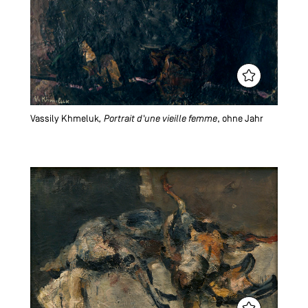
Vassily Khmeluk
, Portrait d'une vieille femme
, ohne Jahr